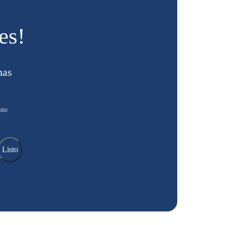
es!
mas
SNBX