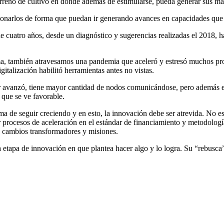
reno de cultivo en donde además de estimularse, pueda generar sus may
tionarlos de forma que puedan ir generando avances en capacidades que
e cuatro años, desde un diagnóstico y sugerencias realizadas el 2018, h
ma, también atravesamos una pandemia que aceleró y estresó muchos pr
italización habilitó herramientas antes no vistas.
or avanzó, tiene mayor cantidad de nodos comunicándose, pero además 
 que se ve favorable.
a de seguir creciendo y en esto, la innovación debe ser atrevida. No es
 procesos de aceleración en el estándar de financiamiento y metodologí
de cambios transformadores y misiones.
ta etapa de innovación en que plantea hacer algo y lo logra. Su “rebusc