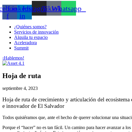
cebook-
Linkedin-
Instagram
Tiktok
Whatsapp
f
in
¿Quiénes somos?
Servicios de innovación
Alquila tu espacio
Aceleradora
Summit
¡Hablemos!
Hoja de ruta
septiembre 4, 2023
Hoja de ruta de crecimiento y articulación del ecosistem
e innovador de El Salvador
Todos quisiéramos que, ante el hecho de querer solucionar una situac
Porque el “hacer” no es tan fácil. Un camino para hacer avanzar a los 