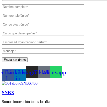
cebook-
Linkedin-
Instagram
Tiktok
Whatsapp
f
in
SNBX
Somos innovación todos los días