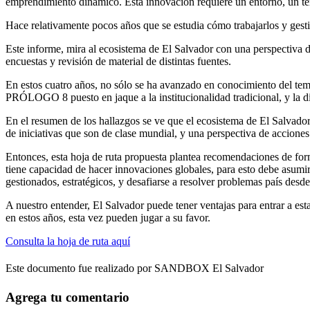
emprendimiento dinámico. Esta innovación requiere un entorno, un ter
Hace relativamente pocos años que se estudia cómo trabajarlos y ges
Este informe, mira al ecosistema de El Salvador con una perspectiva d
encuestas y revisión de material de distintas fuentes.
En estos cuatro años, no sólo se ha avanzado en conocimiento del te
PRÓLOGO 8 puesto en jaque a la institucionalidad tradicional, y la dig
En el resumen de los hallazgos se ve que el ecosistema de El Salvad
de iniciativas que son de clase mundial, y una perspectiva de acciones
Entonces, esta hoja de ruta propuesta plantea recomendaciones de form
tiene capacidad de hacer innovaciones globales, para esto debe asumir
gestionados, estratégicos, y desafiarse a resolver problemas país des
A nuestro entender, El Salvador puede tener ventajas para entrar a es
en estos años, esta vez pueden jugar a su favor.
Consulta la hoja de ruta aquí
Este documento fue realizado por SANDBOX El Salvador
Agrega tu comentario