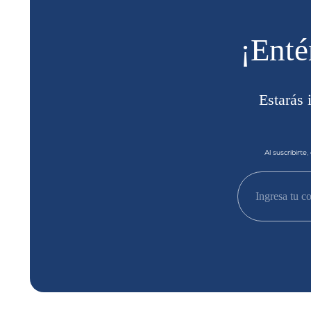
¡Enté
Estarás 
Al suscribirte